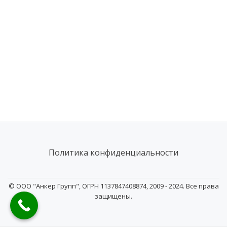
Политика конфиденциальности
S
e
© ООО "Анкер Групп", ОГРН 1137847408874, 2009 - 2024. Все права
защищены.
c
o