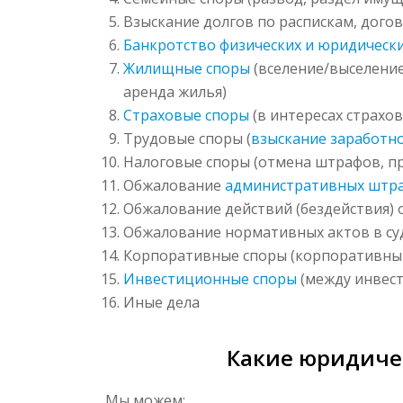
Взыскание долгов по распискам, дого
Банкротство физических и юридическ
Жилищные споры
(вселение/выселение
аренда жилья)
Страховые споры
(в интересах страхо
Трудовые споры (
взыскание заработн
Налоговые споры (отмена штрафов, п
Обжалование
административных штр
Обжалование действий (бездействия) 
Обжалование нормативных актов в су
Корпоративные споры (корпоративный
Инвестиционные споры
(между инвест
Иные дела
Какие юридичес
Мы можем: