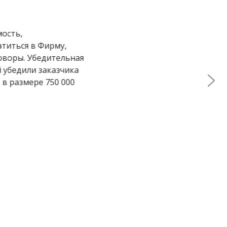
артиры на 6 месяцев. Обратились
ензия, затем подали иск в суд. В
 заявленного размера исковых
блей (неустойка, штраф,
.