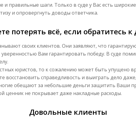
 и правильные шаги. Только в суде у Вас есть широки
ртизу и опровергнуть доводы ответчика.
те потерять всё, если обратитесь к
нывают своих клиентов. Они заявляют, что гарантирую
% уверенностью Вам гарантировать победу. В суде пом
елу.
стных юристов, то к сожалению может быть упущено вр
те восстановить справедливость и выиграть дело даже,
ногие обещают за небольшие деньги защитить Ваши пра
кой ценник не покрывает даже накладные расходы.
Довольные клиенты