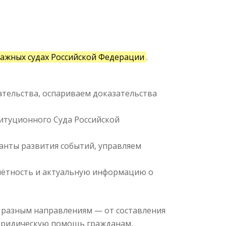
ражных судах Российской Федерации
.
ательства, оспариваем доказательства
итуционного Суда Российской
нты развития событий, управляем
тчётность и актуальную информацию о
м разным направлениям — от составления
 юридическую помощь гражданам,