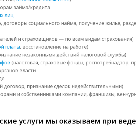
ворам займа/кредита
их лиц
, договоры социального найма, получение жилья, раз
вателей и страховщиков — по всем видам страхования)
ой платы
, восстановление на работе)
ризнание незаконными действий налоговой службы)
афов
(налоговая, страховые фонды, роспотребнадзор, про
органов власти
де
 договор, признание сделок недействительными)
орами и собственниками компании, франшизы, венчурн
кие услуги мы оказываем при веде