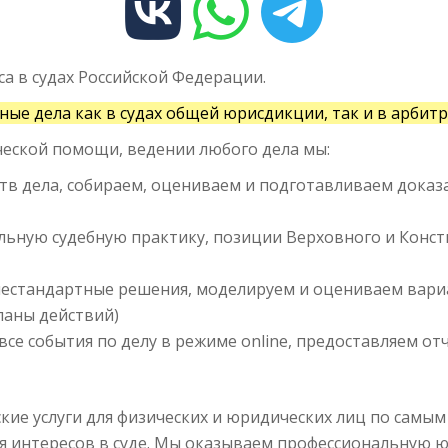
а в судах Российской Федерации.
ые дела как в судах общей юрисдикции, так и в арбит
еской помощи, ведении любого дела мы:
тв дела, собираем, оцениваем и подготавливаем доказ
льную судебную практику, позиции Верховного и Конст
стандартные решения, моделируем и оцениваем вариа
ланы действий)
се события по делу в режиме online, предоставляем о
ие услуги для физических и юридических лиц по самы
ия интересов в суде. Мы оказываем профессиональную