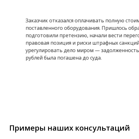
PHOTOGRAPHER
Застройщик просрочил сдачу кв
в Фирму, была подготовлена прет
итоге удалось взыскать 70 % от
требований. Взыскали 650 000 ру
сандр
компенсация морального вреда)
Примеры наших консультаций